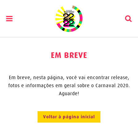
Pular
para
o
EM BREVE
conteúdo
Em breve, nesta página, você vai encontrar release,
fotos e informações em geral sobre o Carnaval 2020.
Aguarde!
Voltar à página inicial